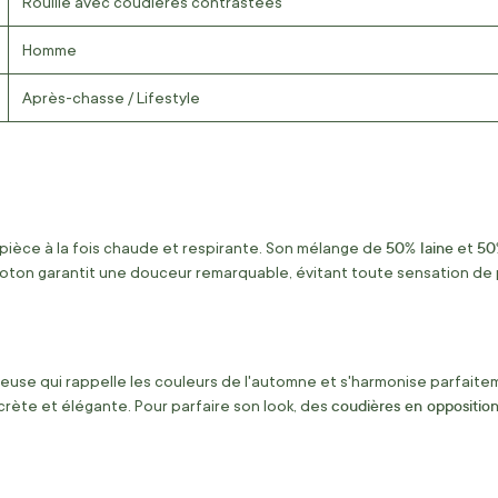
Rouille avec coudières contrastées
Homme
Après-chasse / Lifestyle
50% laine
50
pièce à la fois chaude et respirante. Son mélange de
et
e coton garantit une douceur remarquable, évitant toute sensation d
reuse qui rappelle les couleurs de l'automne et s'harmonise parfait
coudières en oppositio
crète et élégante. Pour parfaire son look, des