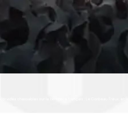
orvidés chassables sur le territoire français : Le Corbeau Freux, et 