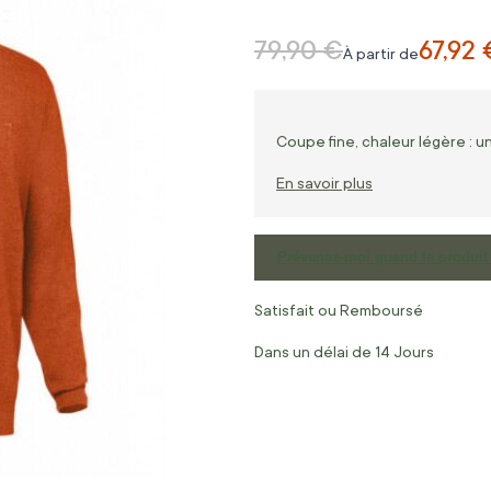
79,90 €
67,92 
Prix normal
À partir de
Coupe fine, chaleur légère : u
En savoir plus
Prévenez-moi quand le produit 
Satisfait ou Remboursé
Dans un délai de 14 Jours