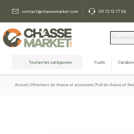
Allez au contenu
contact@chassemarket.com
09 72 12 77 56
Rechercher
Toutes les catégories
Fusils
Carabin
Accueil
Vêtement de chasse et accessoire
Pull de chasse et Sw