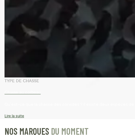
TYPE DE CHASSE
Chasse au corbeau
Qu’est-ce que la chasse des corvidés ? Il existe deux espèces de c
Lire la suite
NOS MARQUES
DU MOMENT