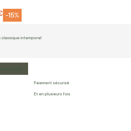
€
-15%
n classique intemporel
est en stock
Paiement sécurisé
Et en plusieurs fois