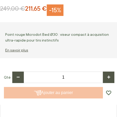
249,00 €
211,65 €
Prix normal
Prix Spécial
-15%
Point rouge Microdot Bed Ø30 : viseur compact à acquisition
ultra-rapide pour tirs instinctifs
En savoir plus
−
+
Qté
Ajouter au panier