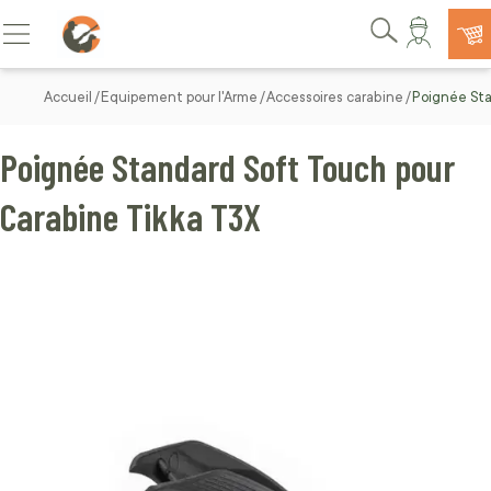
Allez au contenu
Basculer la navigation
Rechercher
Accueil
Equipement pour l'Arme
Accessoires carabine
Poignée Sta
Poignée Standard Soft Touch pour
Carabine Tikka T3X