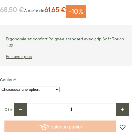
68,50 €
61,65 €
Prix normal
-10%
À partir de
Ergonomie et confort Poignée standard avec grip Soft Touch
T3X
En savoir plus
Couleur
−
+
Qté
Ajouter au panier