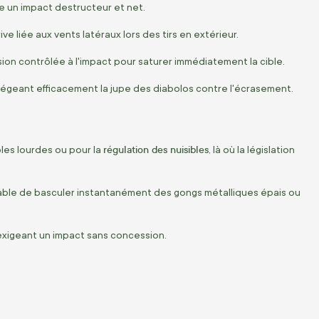
ée un impact destructeur et net.
ve liée aux vents latéraux lors des tirs en extérieur.
on contrôlée à l'impact pour saturer immédiatement la cible.
tégeant efficacement la jupe des diabolos contre l'écrasement.
régulation des nuisibles
bles lourdes ou pour la
, là où la législation
apable de basculer instantanément des gongs métalliques épais ou
rs exigeant un impact sans concession.