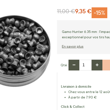
11,00 €
9,35 €
Prix normal
Prix Spécial
-15%
Gamo Hunter 6.35 mm : l'impac
exceptionnel pour vos tirs ha
En savoir plus
−
+
Qté
Livraison à domicile
Chez vous entre le 12 août
À partir de 7,90 €
Click & Collect