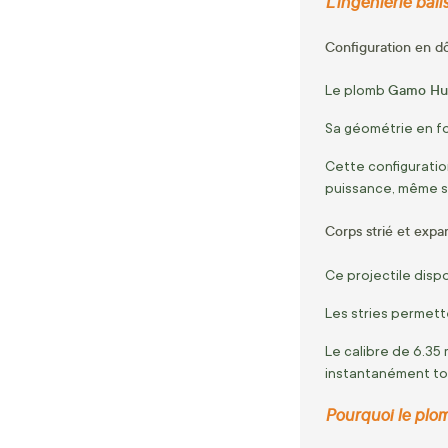
L'ingénierie bal
Configuration en dô
Gamo Hun
Le plomb
Sa géométrie en 
Cette configuration
puissance, même su
Corps strié et expa
Ce projectile disp
Les stries permette
Le calibre de 6.35 
instantanément tou
Pourquoi le plom