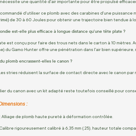
 nécessite une quantité d'air importante pour être propulsé efficac
recommandé d'utiliser ce plomb avec des carabines d'une puissance 
rimé)
de 30 à 60 Joules pour obtenir une trajectoire bien tendue à l
rondie est-elle plus efficace à longue distance qu'une tête plate ?
te est conçu pour faire des trous nets dans le carton à 10 mètres. Au-
e) du Gamo Hunter offre une pénétration dans l'air bien supérieure,
 du plomb encrassent-elles le canon ?
Les stries réduisent la surface de contact directe avec le canon par r
ier du canon avec un kit adapté reste toutefois conseillé pour cons
Dimensions :
: Alliage de plomb haute pureté à déformation contrôlée.
 Calibre rigoureusement calibré à 6,35 mm (.25), hauteur totale compat