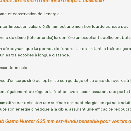
istique au service d'une force d'impact maximale :
me et conservation de l'énergie :
ter Impact
6.35 mm
en calibre
est une munition lourde conçue pour g
dôme (tête arrondie)
forme de
lui confère un excellent coefficient bali
 aérodynamique lui permet de fendre l'air en limitant la traînée, gar
r les trajectoires à longue distance.
nsion terminale :
corps strié
ose d'un
qui optimise son guidage et sa prise de rayures à l
nt également de réguler la friction avec l'acier, assurant une parfaite
mm offre par définition une surface d'impact élargie, ce qui se tradui
te son énergie cinétique à la cible, assurant une efficacité redoutab
b Gamo Hunter 6.35 mm est-il indispensable pour vos tirs d