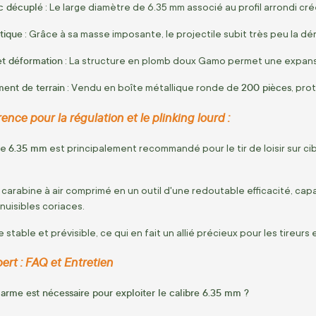
c décuplé
: Le large diamètre de 6.35 mm associé au profil arrondi cr
stique
: Grâce à sa masse imposante, le projectile subit très peu la déri
et déformation
: La structure en plomb doux Gamo permet une expansi
ent de terrain
200 pièces
: Vendu en boîte métallique ronde de
, pro
ence pour la régulation et le plinking lourd :
6.35 mm
re
est principalement recommandé pour le tir de loisir sur ci
e carabine à air comprimé en un outil d'une redoutable efficacité, c
nuisibles coriaces.
e stable et prévisible, ce qui en fait un allié précieux pour les tireu
pert : FAQ et Entretien
arme est nécessaire pour exploiter le calibre 6.35 mm ?