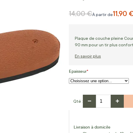
14,00 €
11,90 
Prix normal
À partir de
Plaque de couche pleine Count
90 mm pour un tir plus confor
En savoir plus
Epaisseur
−
+
Qté
Livraison à domicile