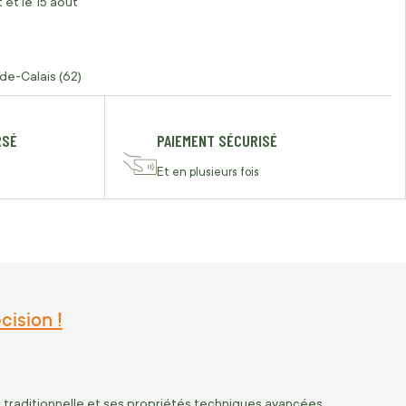
 et le 15 août
de-Calais (62)
RSÉ
PAIEMENT SÉCURISÉ
Et en plusieurs fois
cision !
 traditionnelle et ses propriétés techniques avancées.