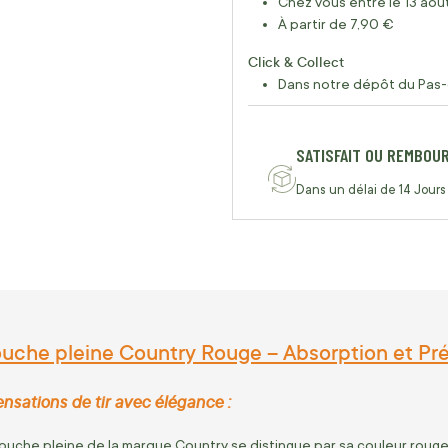
Chez vous entre le 13 août
À partir de 7,90 €
Click & Collect
Dans notre dépôt du Pas-
SATISFAIT OU REMBOU
Dans un délai de 14 Jours
uche pleine Country Rouge – Absorption et Pré
nsations de tir avec élégance :
uche pleine de la marque Country se distingue par sa couleur rouge