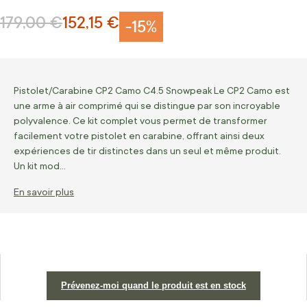
179,00 €
152,15 €
Prix normal
Prix Spécial
-15%
Pistolet/Carabine CP2 Camo C4.5 Snowpeak Le CP2 Camo est
une arme à air comprimé qui se distingue par son incroyable
polyvalence. Ce kit complet vous permet de transformer
facilement votre pistolet en carabine, offrant ainsi deux
expériences de tir distinctes dans un seul et même produit.
Un kit mod…
En savoir plus
Prévenez-moi quand le produit est en stock