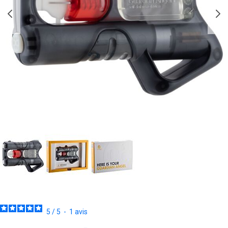
5
/
5
-
1
avis