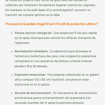
Le fluide est projeté sous forme de gouttelettes lourdes et
collantes qui traversent les barrières légères comme les cagoules,
les masques ou les poils épais d'un animal agressif, assurant un
transfert de matière optimal sur la cible.
Pourquoi le Guardian Angel III est-il l'outil de protection ultime ?
Vitesse d'action chirurgicale
: Une projection 8 fois plus rapide
qu'un spray classique pour saturer les réflexes d'esquive de
l'agresseur.
Neutralisation immédiate
: La capsaïcine pure provoque la
fermeture involontaire des yeux, une incapacité respiratoire
temporaire et une sensation de brûlure cutanée intense
15 à 30 minutes
pendant
.
Ergonomie miniaturisée
: Une poignée redessinée et un gabarit
ultra-compact (12 x 8,5 cm) facilitant une prise en main
instinctive et un tir précis.
Sécurité de fonctionnement
: Un mécanisme de commutation
automatique passe instantanément de la première à la
seconde chambre de tir après la première pression.