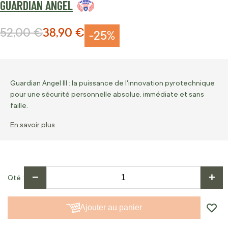
GUARDIAN ANGEL
52,00 €
38,90 €
Prix normal
Prix Spécial
-25%
Guardian Angel III : la puissance de l'innovation pyrotechnique
pour une sécurité personnelle absolue, immédiate et sans
faille.
En savoir plus
−
+
Qté
Ajouter au panier