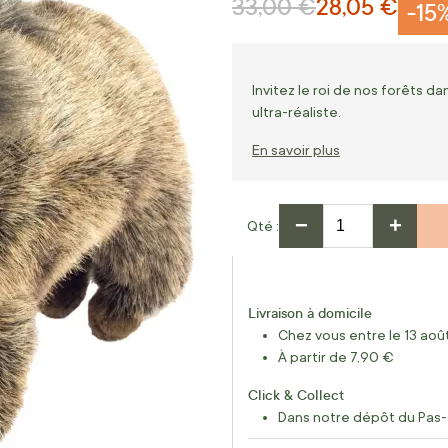
33,00 €
28,05 €
Prix normal
Prix Spécial
-15
Invitez le roi de nos forêts 
ultra-réaliste.
En savoir plus
−
+
Qté
Livraison à domicile
Chez vous entre le 13 août
À partir de 7,90 €
Click & Collect
Dans notre dépôt du Pas-