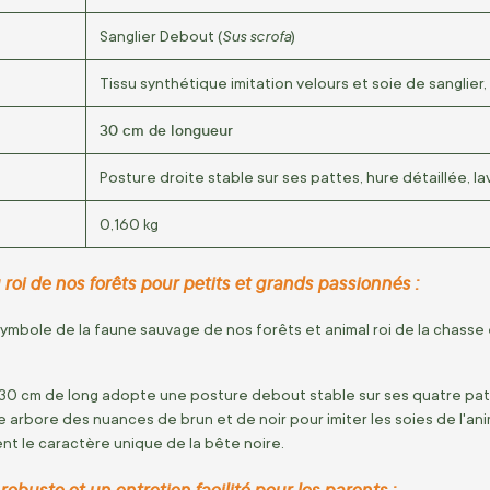
Sus scrofa
Sanglier Debout (
)
Tissu synthétique imitation velours et soie de sanglier
30 cm de longueur
Posture droite stable sur ses pattes, hure détaillée, l
0,160 kg
i de nos forêts pour petits et grands passionnés :
symbole de la faune sauvage de nos forêts et animal roi de la chasse e
0 cm de long adopte une posture debout stable sur ses quatre patte
arbore des nuances de brun et de noir pour imiter les soies de l'anim
nt le caractère unique de la bête noire.
obuste et un entretien facilité pour les parents :