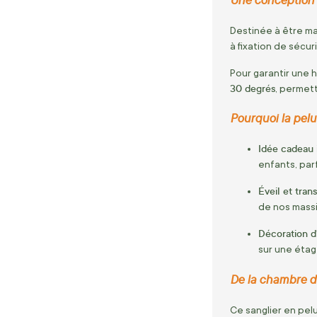
Destinée à être m
à fixation de sécuri
Pour garantir une 
30 degrés
, permet
Pourquoi la pelu
Idée cadeau 
enfants, par
Éveil et tran
de nos massi
Décoration 
sur une éta
De la chambre d'
Ce sanglier en pel