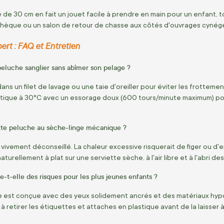
e de 30 cm en fait un jouet facile à prendre en main pour un enfant
thèque ou un salon de retour de chasse aux côtés d'ouvrages cynég
pert : FAQ et Entretien
eluche sanglier sans abîmer son pelage ?
ans un filet de lavage ou une taie d'oreiller pour éviter les frottem
ique à 30°C avec un essorage doux (600 tours/minute maximum) pour 
tte peluche au sèche-linge mécanique ?
vivement déconseillé. La chaleur excessive risquerait de figer ou d'e
turellement à plat sur une serviette sèche, à l'air libre et à l'abri des
-t-elle des risques pour les plus jeunes enfants ?
 est conçue avec des yeux solidement ancrés et des matériaux hypo
à retirer les étiquettes et attaches en plastique avant de la laisser à