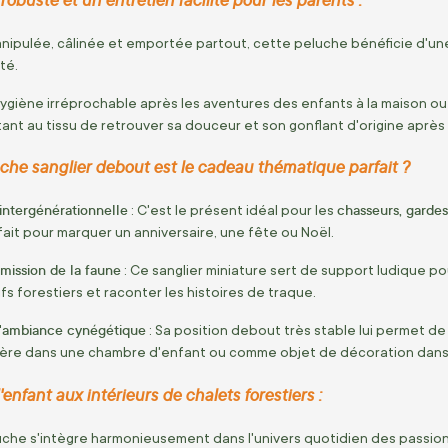
anipulée, câlinée et emportée partout, cette peluche bénéficie d'u
té.
hygiène irréprochable après les aventures des enfants à la maison ou
tant au tissu de retrouver sa douceur et son gonflant d'origine après
che sanglier debout est le cadeau thématique parfait ?
intergénérationnelle
chasseurs, gardes
: C'est le présent idéal pour les
fait pour marquer un anniversaire, une fête ou Noël.
smission de la faune
: Ce sanglier miniature sert de support ludique po
fs forestiers et raconter les histoires de traque.
d'ambiance cynégétique
: Sa position debout très stable lui permet de 
gère dans une chambre d'enfant ou comme objet de décoration dans 
enfant aux intérieurs de chalets forestiers :
uche s'intègre harmonieusement dans l'univers quotidien des passio