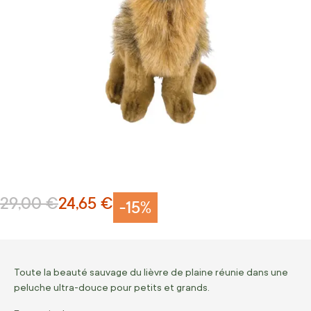
29,00 €
24,65 €
Prix normal
Prix Spécial
-15%
Toute la beauté sauvage du lièvre de plaine réunie dans une
peluche ultra-douce pour petits et grands.