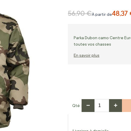
56,90 €
48,37
Prix normal
À partir de
Parka Dubon camo Centre Euro
toutes vos chasses
En savoir plus
−
+
Qté
Livraison à domicile