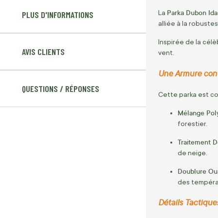
Parka Dubon Id
La
PLUS D'INFORMATIONS
alliée à la robuste
Inspirée de la cél
AVIS CLIENTS
vent.
Une Armure cont
QUESTIONS / RÉPONSES
Cette parka est co
Mélange Poly
forestier.
Traitement D
de neige.
Doublure Oua
des tempéra
Détails Tactique