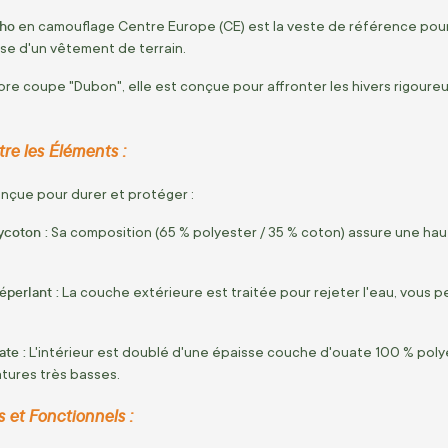
aho
en camouflage Centre Europe (CE) est la veste de référence pou
sse d'un vêtement de terrain.
èbre coupe "Dubon", elle est conçue pour affronter les hivers rigour
re les Éléments :
nçue pour durer et protéger :
coton :
Sa composition (65 % polyester / 35 % coton) assure une hau
éperlant :
La couche extérieure est traitée pour rejeter l'eau, vous p
te :
L'intérieur est doublé d'une épaisse couche d'ouate 100 % poly
tures très basses.
s et Fonctionnels :