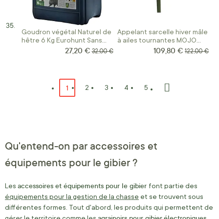
Goudron végétal Naturel de
Appelant sarcelle hiver mâle
hêtre 6 Kg Eurohunt Sans
à ailes tournantes MOJO
Additif
série Elite
27,20 €
109,80 €
Prix Spécial
Prix Spécial
Prix normal
Prix normal
32,00 €
122,00 €
Page
Vous lisez actuellement la page
1
Page
Page
Page
Page
2
3
4
5
Page
Suivant
Qu'entend-on par accessoires et
équipements pour le gibier ?
accessoires et équipements pour le gibier
Les
font partie des
équipements pour la gestion de la chasse
et se trouvent sous
différentes formes. Tout d'abord, les produits qui permettent de
agrainoirs pour gibier
électroniques
gérer le territoire comme les