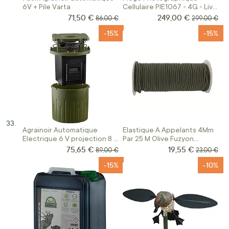
6V + Pile Varta
Cellulaire PIE1067 - 4G - Live
Streaming - Num'Axes
71,50 €
249,00 €
Prix Spécial
Prix Spécial
Prix normal
Prix normal
86,00 €
299,00 €
-15%
-15%
Agrainoir Automatique
Elastique A Appelants 4Mm
Electrique 6 V projection 8 à
Par 25 M Olive Fuzyon
12 M
Chasse
75,65 €
19,55 €
Prix Spécial
Prix Spécial
Prix normal
Prix norma
89,00 €
23,00 €
-15%
-10%