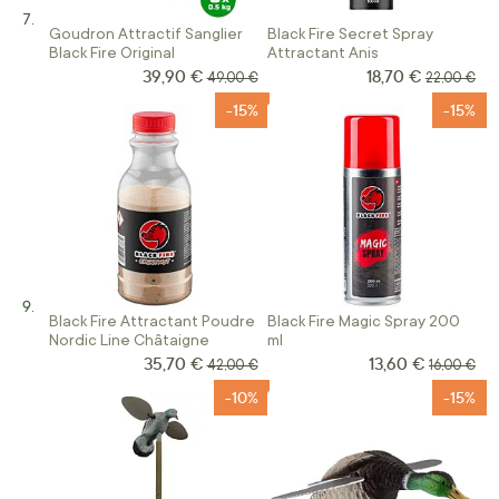
Goudron Attractif Sanglier
Black Fire Secret Spray
Black Fire Original
Attractant Anis
39,90 €
18,70 €
Prix Spécial
Prix Spécial
Prix normal
Prix norma
49,00 €
22,00 €
-15%
-15%
Black Fire Attractant Poudre
Black Fire Magic Spray 200
Nordic Line Châtaigne
ml
35,70 €
13,60 €
Prix Spécial
Prix Spécial
Prix normal
Prix norma
42,00 €
16,00 €
-10%
-15%