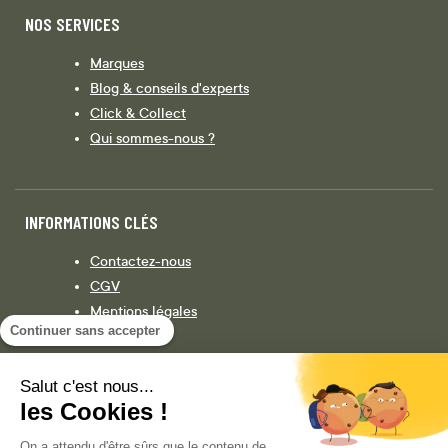
NOS SERVICES
Marques
Blog & conseils d'experts
Click & Collect
Qui sommes-nous ?
INFORMATIONS CLÉS
Contactez-nous
CGV
Mentions légales
Continuer sans accepter
Législation
Politique de confidentialité
Salut c'est nous...
les Cookies !
Facebook
Instagram
On a attendu d'être sûrs que le contenu de