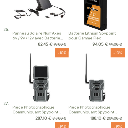
Panneau Solaire Num'Axes
Batterie Lithium Spypoint
6v / 9v / 12v avec Batterie
pour Gamme Flex
intégrée
82,45 €
94,05 €
Prix Spécial
Prix Spécial
Prix normal
Prix norma
97,00 €
99,00 €
-10%
-10%
Piège Photographique
Piège Photographique
Communiquant Spypoint
Communiquant Spypoint
Flex Dark S
Flex Dark
287,10 €
188,10 €
Prix Spécial
Prix Spécial
Prix normal
Prix normal
319,00 €
209,00 €
-15%
-15%