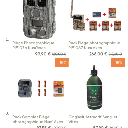
Piège Photographique
Pack Piège photographique
PIE1076 Num'Axes
PIE1067 Num Axes
99,90 €
266,00 €
Prix Spécial
Prix Spécial
Prix normal
Prix norma
120,00 €
313,00 €
-15%
-15%
Pack Complet Piège
Cinglavit Attractif Sanglier
photographique Num' Axes
Vitex
PIE1066
87,55 €
57,80 €
Prix Spécial
Prix Spécial
Prix normal
Prix norma