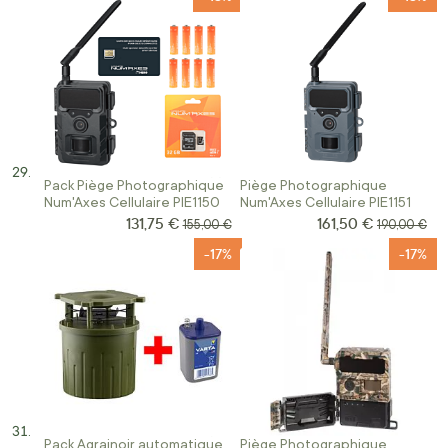
Pack Piège Photographique
Piège Photographique
Num'Axes Cellulaire PIE1150
Num'Axes Cellulaire PIE1151
131,75 €
161,50 €
Prix Spécial
Prix Spécial
Prix normal
Prix normal
155,00 €
190,00 €
-17%
-17%
Pack Agrainoir automatique
Piège Photographique