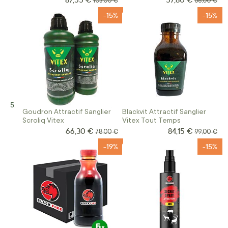
103,00 €
68,00 €
-15%
-15%
Goudron Attractif Sanglier
Blackvit Attractif Sanglier
Scroliq Vitex
Vitex Tout Temps
66,30 €
84,15 €
Prix Spécial
Prix Spécial
Prix normal
Prix norma
78,00 €
99,00 €
-19%
-15%