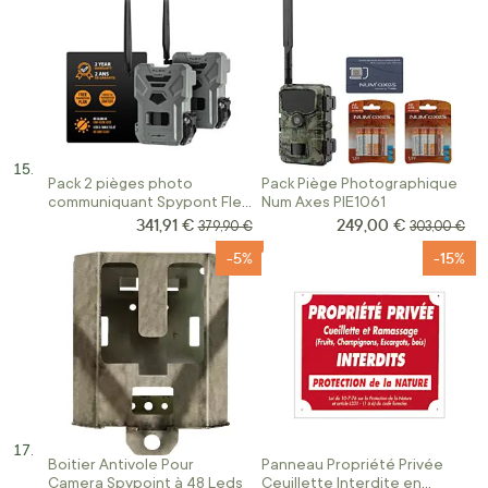
Pack 2 pièges photo
Pack Piège Photographique
communiquant Spypont Flex
Num Axes PIE1061
Dark
341,91 €
249,00 €
Prix Spécial
Prix Spécial
Prix normal
Prix normal
379,90 €
303,00 €
-5%
-15%
Boitier Antivole Pour
Panneau Propriété Privée
Camera Spypoint à 48 Leds
Ceuillette Interdite en