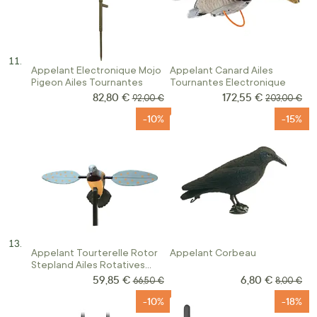
Appelant Electronique Mojo
Appelant Canard Ailes
Pigeon Ailes Tournantes
Tournantes Electronique
82,80 €
172,55 €
Prix Spécial
Prix Spécial
Prix normal
Prix normal
92,00 €
203,00 €
-10%
-15%
Appelant Tourterelle Rotor
Appelant Corbeau
Stepland Ailes Rotatives
Electriques
59,85 €
6,80 €
Prix Spécial
Prix Spécial
Prix normal
Prix norm
66,50 €
8,00 €
-10%
-18%