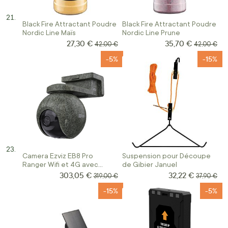
Black Fire Attractant Poudre
Black Fire Attractant Poudre
Nordic Line Maïs
Nordic Line Prune
27,30 €
35,70 €
Prix Spécial
Prix Spécial
Prix normal
Prix norma
42,00 €
42,00 €
-5%
-15%
Camera Ezviz EB8 Pro
Suspension pour Découpe
Ranger Wifi et 4G avec
de Gibier Januel
Panneau Solaire Inclus
303,05 €
32,22 €
Prix Spécial
Prix Spécial
Prix normal
Prix norma
319,00 €
37,90 €
-15%
-5%