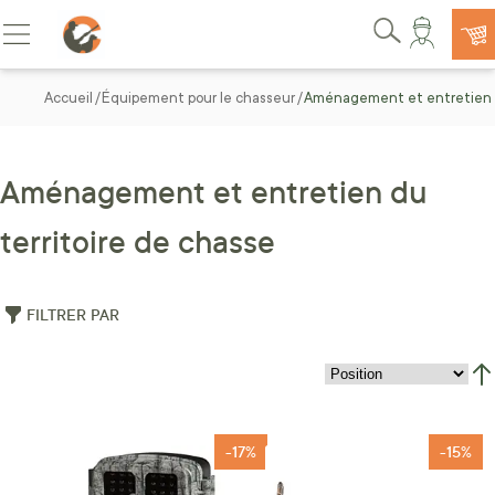
Allez au contenu
Basculer la navigation
Rechercher
Accueil
Équipement pour le chasseur
Aménagement et entretien d
Aménagement et entretien du
territoire de chasse
FILTRER PAR
Par
-17%
-15%