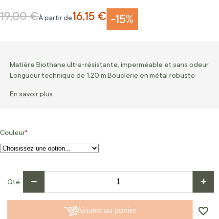
19,00 €
16,15 €
Prix normal
-15%
À partir de
Matière Biothane ultra-résistante, imperméable et sans odeur
Longueur technique de 1,20 m Bouclerie en métal robuste
En savoir plus
Couleur
−
+
Qté
Ajouter au panier