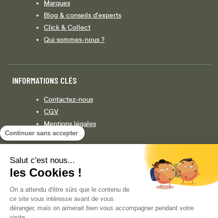
Marques
Blog & conseils d'experts
Click & Collect
Qui sommes-nous ?
INFORMATIONS CLÉS
Contactez-nous
CGV
Mentions légales
Continuer sans accepter
Législation
Politique de confidentialité
Salut c'est nous...
les Cookies !
Facebook
Instagram
On a attendu d'être sûrs que le contenu de
ce site vous intéresse avant de vous
déranger, mais on aimerait bien vous accompagner pendant votre
visite...