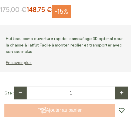
175,00 €
148,75 €
Prix normal
Prix Spécial
-15%
Hutteau camo ouverture rapide : camouflage 3D optimal pour
la chasse à l’affût Facile à monter, replier et transporter avec
son sac inclus
En savoir plus
−
+
Qté
Ajouter au panier