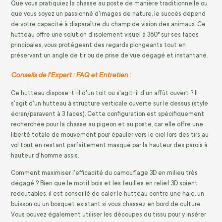
Que vous pratiquiez la chasse au poste de manière traditionnelle ou
que vous soyez un passionné d'images de nature, le succès dépend
de votre capacité à disparaître du champ de vision des animaux. Ce
hutteau offre une solution d'isolement visuel à 360° sur ses faces
principales, vous protégeant des regards plongeants tout en
préservant un angle de tir ou de prise de vue dégagé et instantané.
Conseils de l'Expert : FAQ et Entretien :
Ce hutteau dispose-t-il d'un toit ou s'agit-il d'un affût ouvert ? Il
s'agit d'un hutteau à structure verticale ouverte sur le dessus (style
écran/paravent à 3 faces). Cette configuration est spécifiquement
recherchée pour la chasse au pigeon et au poste, car elle offre une
liberté totale de mouvement pour épauler vers le ciel lors des tirs au
vol tout en restant parfaitement masqué par la hauteur des parois à
hauteur d'homme assis.
Comment maximiser l'efficacité du camouflage 3D en milieu très
dégagé ? Bien que le motif bois et les feuilles en relief 3D soient
redoutables, il est conseillé de caler le hutteau contre une haie, un
buisson ou un bosquet existant si vous chassez en bord de culture.
Vous pouvez également utiliser les découpes du tissu pour y insérer