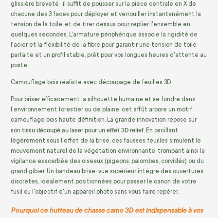
glissière breveté : il suffit de pousser sur la pièce centrale en X de
chacune des 3 faces pour déployer et verrouiller instantanément la
tension de la toile, et de tirer dessus pour replier l'ensemble en
quelques secondes. L'armature périphérique associe la rigidité de
l'acier et la flexibilité de la fibre pour garantir une tension de toile
parfaite et un profil stable, prêt pour vos longues heures d'attente au
poste.
Camouflage bois réaliste avec découpage de feuilles 3D
Pour briser efficacement la silhouette humaine et se fondre dans
l'environnement forestier ou de plaine, cet affût arbore un motif
camouflage bois haute définition. La grande innovation repose sur
tissu découpé au laser pour un effet 3D relief
son
. En oscillant
légèrement sous l'effet de la brise, ces fausses feuilles simulent le
mouvement naturel de la végétation environnante, trompant ainsi la
vigilance exacerbée des oiseaux (pigeons, palombes, corvidés) ou du
grand gibier. Un bandeau brise-vue supérieur intègre des ouvertures
discrètes, idéalement positionnées pour passer le canon de votre
fusil ou l'objectif d'un appareil photo sans vous faire repérer.
Pourquoi ce hutteau de chasse camo 3D est indispensable à vos