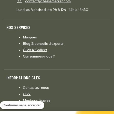
contact@chassemarket.com
Lundi au Vendredi de 9h à 12h - 14h à 16h30
NOS SERVICES
Marques
Blog & conseils d'experts
Click & Collect
Qui sommes-nous ?
INFORMATIONS CLÉS
Contactez-nous
CGV
Mentions légales
Continuer sans accepter
Législation
Politique de confidentialité