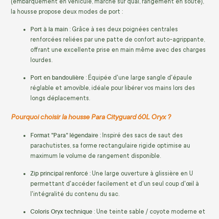
(embarquement en véhicule, marche sur quai, rangement en soute),
la housse propose deux modes de port :
Port à la main
: Grâce à ses deux poignées centrales
renforcées reliées par une patte de confort auto-agrippante,
offrant une excellente prise en main même avec des charges
lourdes.
Port en bandoulière
: Équipée d'une large sangle d'épaule
réglable et amovible, idéale pour libérer vos mains lors des
longs déplacements.
Pourquoi choisir la housse Para Cityguard 60L Oryx ?
Format "Para" légendaire
: Inspiré des sacs de saut des
parachutistes, sa forme rectangulaire rigide optimise au
maximum le volume de rangement disponible.
Zip principal renforcé
: Une large ouverture à glissière en U
permettant d'accéder facilement et d'un seul coup d'œil à
l'intégralité du contenu du sac.
Coloris Oryx technique
: Une teinte sable / coyote moderne et