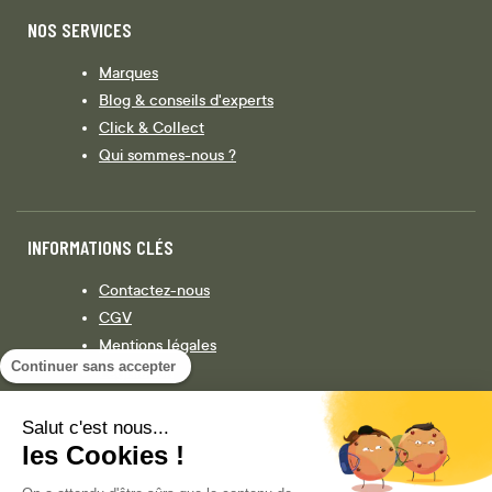
NOS SERVICES
Marques
Blog & conseils d'experts
Click & Collect
Qui sommes-nous ?
INFORMATIONS CLÉS
Contactez-nous
CGV
Mentions légales
Continuer sans accepter
Législation
Politique de confidentialité
Salut c'est nous...
les Cookies !
Facebook
Instagram