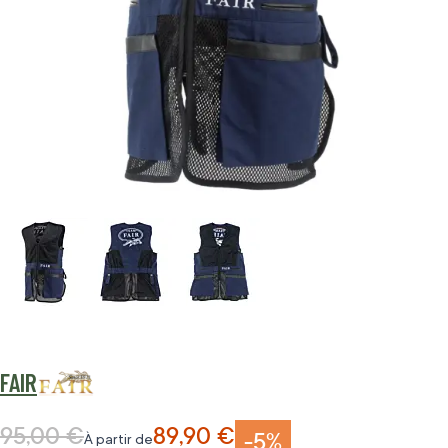
FAIR
95,00 €
89,90 €
Prix normal
-5%
À partir de