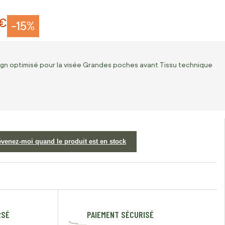
 €
-15%
ign optimisé pour la visée Grandes poches avant Tissu technique
évenez-moi quand le produit est en stock
RSÉ
PAIEMENT SÉCURISÉ