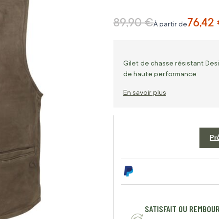
89,90 €
76,42
Prix normal
À partir de
Gilet de chasse résistant Des
de haute performance
En savoir plus
Pr
SATISFAIT OU REMBOU