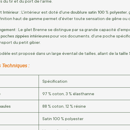
 du tir et du port de l'arme.
 Intérieur :
doublure satin 100 % polyester
L'intérieur est doté d'une
,
finition haut de gamme permet d'éviter toute sensation de gêne ou
ngement :
Le gilet Brenne se distingue par sa grande capacité d'emp
poches zippées intérieures
pour vos documents, d'une poche spécifiq
ansport du petit gibier.
taille
dèle est proposé dans un large éventail de tailles, allant de la
s Techniques :
Spécification
e
97 % coton, 3 % élasthanne
aules
88 % coton, 12 % résine
Satin 100 % polyester