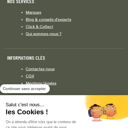
NOS SERVICES
Marques
Blog & conseils d'experts
Click & Collect
Qui sommes-nous ?
INFORMATIONS CLÉS
Contactez-nous
CGV
Mentions légales
Continuer sans accepter
Législation
Politique de confidentialité
Salut c'est nous...
les Cookies !
Facebook
Instagram
On a attendu d'être sûrs que le contenu de
ce site vous intéresse avant de vous