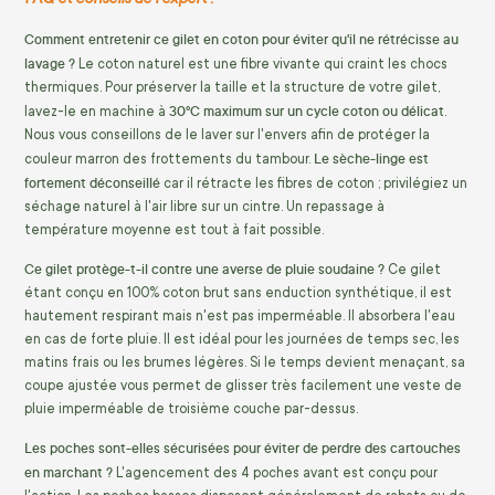
Comment entretenir ce gilet en coton pour éviter qu'il ne rétrécisse au
lavage ?
Le coton naturel est une fibre vivante qui craint les chocs
thermiques. Pour préserver la taille et la structure de votre gilet,
30°C maximum sur un cycle coton ou délicat
lavez-le en machine à
.
Nous vous conseillons de le laver sur l'envers afin de protéger la
Le sèche-linge est
couleur marron des frottements du tambour.
fortement déconseillé
car il rétracte les fibres de coton ; privilégiez un
séchage naturel à l'air libre sur un cintre. Un repassage à
température moyenne est tout à fait possible.
Ce gilet protège-t-il contre une averse de pluie soudaine ?
Ce gilet
étant conçu en 100% coton brut sans enduction synthétique, il est
hautement respirant mais n'est pas imperméable. Il absorbera l'eau
en cas de forte pluie. Il est idéal pour les journées de temps sec, les
matins frais ou les brumes légères. Si le temps devient menaçant, sa
coupe ajustée vous permet de glisser très facilement une veste de
pluie imperméable de troisième couche par-dessus.
Les poches sont-elles sécurisées pour éviter de perdre des cartouches
en marchant ?
L'agencement des 4 poches avant est conçu pour