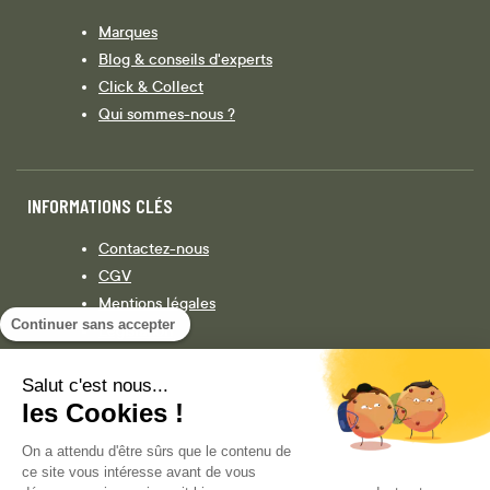
Marques
Blog & conseils d'experts
Click & Collect
Qui sommes-nous ?
INFORMATIONS CLÉS
Contactez-nous
CGV
Mentions légales
Continuer sans accepter
Législation
Politique de confidentialité
Salut c'est nous...
les Cookies !
Facebook
Instagram
On a attendu d'être sûrs que le contenu de
ce site vous intéresse avant de vous