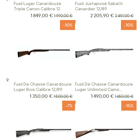
Fusil Luger Canardouze
Fusil Juxtaposé Sabatti
Triple Canon Calibre 12
Canardier 12/89
1 849,00 €
2 205,90 €
Prix Spécial
Prix Spécial
Prix normal
Prix normal
1 990,00 €
2 451,00 €
-10%
-10%
Fusil De Chasse Canardouze
Fusil De Chasse Canardouze
Luger Bois Calibre 12/89
Luger Unlimited Camo
Calibre 12/89
1 350,00 €
1 490,00 €
Prix Spécial
Prix Spécial
Prix normal
Prix normal
1 500,00 €
1 650,00 €
-7%
-15%