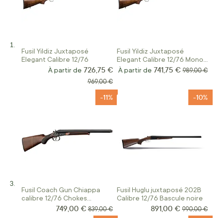
Fusil Yildiz Juxtaposé
Fusil Yildiz Juxtaposé
Elegant Calibre 12/76
Elegant Calibre 12/76 Mono
Détente
726,75 €
741,75 €
À partir de
À partir de
Prix normal
989,00 €
Prix normal
969,00 €
-11%
-10%
Fusil Coach Gun Chiappa
Fusil Huglu juxtaposé 202B
calibre 12/76 Chokes
Calibre 12/76 Bascule noire
Interchangeables
749,00 €
891,00 €
Prix Spécial
Prix Spécial
Prix normal
Prix normal
839,00 €
990,00 €