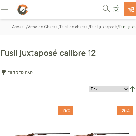
Allez au contenu
Basculer la navigation
Rechercher
Accueil
Arme de Chasse
Fusil de chasse
Fusil juxtaposé
Fusil jux
Fusil juxtaposé calibre 12
FILTRER PAR
Par
-25%
-25%