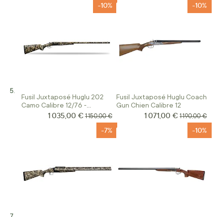
-10%
-10%
Fusil Juxtaposé Huglu 202
Fusil Juxtaposé Huglu Coach
Camo Calibre 12/76 -
Gun Chien Calibre 12
Spéciale Chasse à la Hutte
1 035,00 €
1 071,00 €
Prix Spécial
Prix Spécial
Prix normal
Prix normal
1 150,00 €
1 190,00 €
-7%
-10%