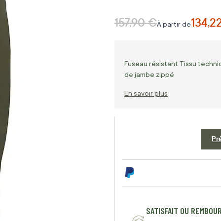
157,90 €
134,2
Prix normal
À partir de
Fuseau résistant Tissu techn
de jambe zippé
En savoir plus
Pr
SATISFAIT OU REMBOU