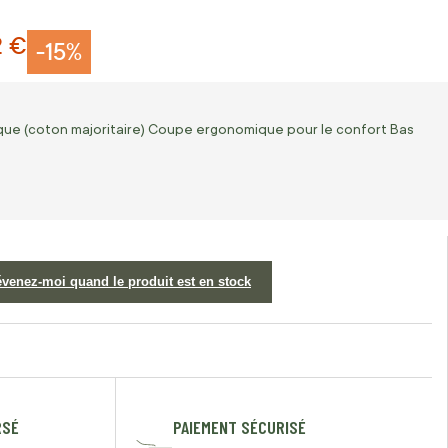
2 €
-15%
ique (coton majoritaire) Coupe ergonomique pour le confort Bas
évenez-moi quand le produit est en stock
RSÉ
PAIEMENT SÉCURISÉ