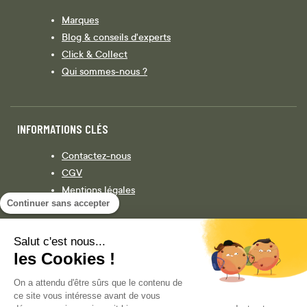
Marques
Blog & conseils d'experts
Click & Collect
Qui sommes-nous ?
INFORMATIONS CLÉS
Contactez-nous
CGV
Mentions légales
Continuer sans accepter
Législation
Politique de confidentialité
Salut c'est nous...
les Cookies !
Facebook
Instagram
On a attendu d'être sûrs que le contenu de
ce site vous intéresse avant de vous