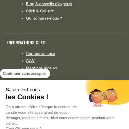
Blog & conseils d'experts
Click & Collect
Qui sommes-nous ?
INFORMATIONS CLÉS
Contactez-nous
CGV
Mentions légales
Continuer sans accepter
Législation
Politique de confidentialité
Salut c'est nous...
les Cookies !
Facebook
Instagram
On a attendu d'être sûrs que le contenu de
ce site vous intéresse avant de vous
déranger, mais on aimerait bien vous accompagner pendant votre
visite...
COPYRIGHT © 2013-AUJOURD'HUI MAGENTO, INC. TOUS DROITS RÉSERVÉS.
C'est OK pour vous ?