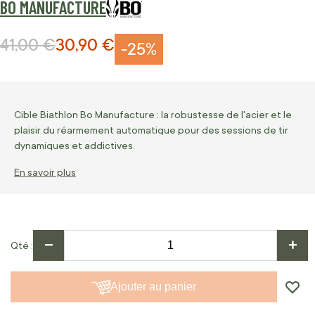
BO MANUFACTURE
41,00 €
30,90 €
Prix normal
Prix Spécial
-25%
Cible Biathlon Bo Manufacture : la robustesse de l'acier et le
plaisir du réarmement automatique pour des sessions de tir
dynamiques et addictives.
En savoir plus
−
+
Qté
Ajouter au panier