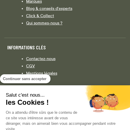
Marques
Blog & conseils d'experts
Click & Collect
Qui sommes-nous ?
INFORMATIONS CLÉS
Contactez-nous
CGV
Mentions légales
Continuer sans accepter
Législation
Politique de confidentialité
Salut c'est nous...
les Cookies !
Facebook
Instagram
On a attendu d'être sûrs que le contenu de
ce site vous intéresse avant de vous
déranger, mais on aimerait bien vous accompagner pendant votre
visite...