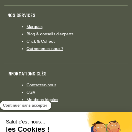
NOS SERVICES
Marques
Blog & conseils d'experts
Click & Collect
Qui sommes-nous ?
INFORMATIONS CLÉS
Contactez-nous
CGV
Mentions légales
Continuer sans accepter
Législation
Politique de confidentialité
Salut c'est nous...
les Cookies !