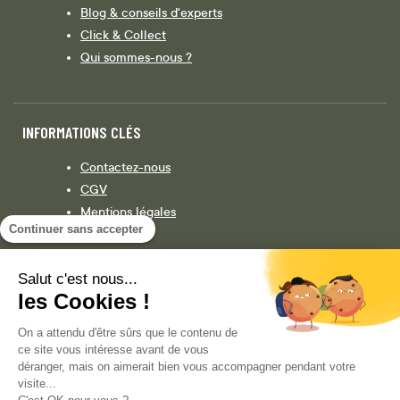
Blog & conseils d'experts
Click & Collect
Qui sommes-nous ?
INFORMATIONS CLÉS
Contactez-nous
CGV
Mentions légales
Continuer sans accepter
Législation
Politique de confidentialité
Salut c'est nous...
les Cookies !
Facebook
Instagram
On a attendu d'être sûrs que le contenu de
ce site vous intéresse avant de vous
déranger, mais on aimerait bien vous accompagner pendant votre
visite...
COPYRIGHT © 2013-AUJOURD'HUI MAGENTO, INC. TOUS DROITS RÉSERVÉS.