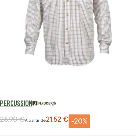
PERCUSSION
26,90 €
21,52 €
Prix normal
-20%
À partir de