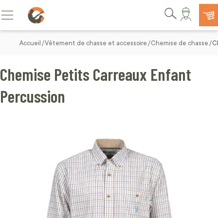
Allez au contenu
Basculer la navigation
Rechercher
Accueil
Vêtement de chasse et accessoire
Chemise de chasse
C
Chemise Petits Carreaux Enfant
Percussion