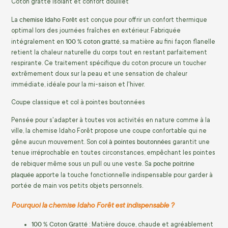
Coton gratté isolant et confort douillet
chemise Idaho Forêt
La
est conçue pour offrir un confort thermique
optimal lors des journées fraîches en extérieur. Fabriquée
100 % coton gratté
intégralement en
, sa matière au fini façon flanelle
retient la chaleur naturelle du corps tout en restant parfaitement
respirante. Ce traitement spécifique du coton procure un toucher
extrêmement doux sur la peau et une sensation de chaleur
immédiate, idéale pour la mi-saison et l'hiver.
Coupe classique et col à pointes boutonnées
Pensée pour s'adapter à toutes vos activités en nature comme à la
ville, la chemise Idaho Forêt propose une coupe confortable qui ne
col à pointes boutonnées
gêne aucun mouvement. Son
garantit une
tenue irréprochable en toutes circonstances, empêchant les pointes
poche poitrine
de rebiquer même sous un pull ou une veste. Sa
plaquée
apporte la touche fonctionnelle indispensable pour garder à
portée de main vos petits objets personnels.
Pourquoi la chemise Idaho Forêt est indispensable ?
100 % Coton Gratté
: Matière douce, chaude et agréablement