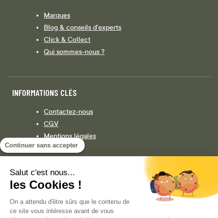
Marques
Blog & conseils d'experts
Click & Collect
Qui sommes-nous ?
INFORMATIONS CLÉS
Contactez-nous
CGV
Mentions légales
Continuer sans accepter
Législation
Politique de confidentialité
Salut c'est nous...
les Cookies !
Facebook
Instagram
On a attendu d'être sûrs que le contenu de
ce site vous intéresse avant de vous