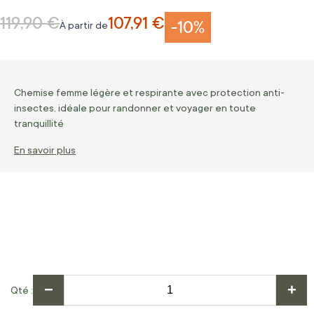
119,90 €
107,91 €
Prix normal
-10%
À partir de
Chemise femme légère et respirante avec protection anti-
insectes, idéale pour randonner et voyager en toute
tranquillité
En savoir plus
−
+
Qté