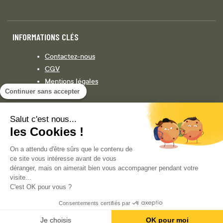
INFORMATIONS CLÉS
Contactez-nous
CGV
Mentions légales
Continuer sans accepter
Législation
Politique de confidentialité
Salut c'est nous...
les Cookies !
Facebook
Instagram
On a attendu d'être sûrs que le contenu de
ce site vous intéresse avant de vous
déranger, mais on aimerait bien vous accompagner pendant votre
visite...
COPYRIGHT © 2013-AUJOURD'HUI MAGENTO, INC. TOUS DROITS RÉSERVÉS.
C'est OK pour vous ?
Consentements certifiés par
Je choisis
OK pour moi