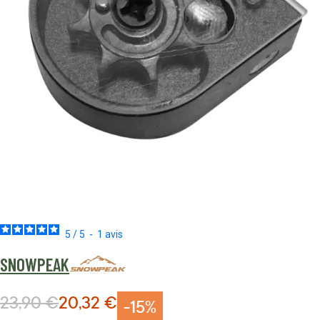
5
/
5
-
1
avis
SNOWPEAK
23,90 €
20,32 €
Prix normal
Prix Spécial
-15%