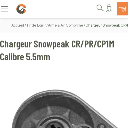
Allez au contenu
Basculer la navigation
Rechercher
Accueil
Tir de Loisir
Arme à Air Comprimé
Chargeur Snowpeak CR/
Chargeur Snowpeak CR/PR/CP1M
Calibre 5.5mm