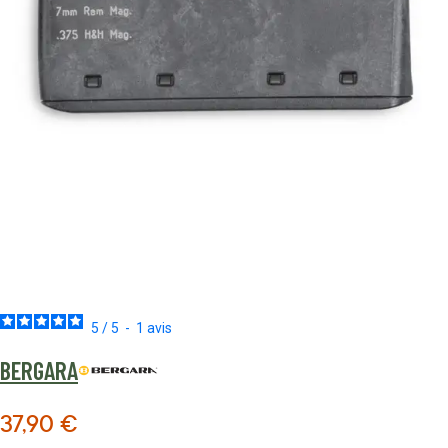
5
/
5
-
1
avis
BERGARA
37,90 €