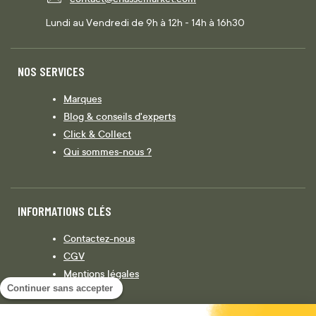
Lundi au Vendredi de 9h à 12h - 14h à 16h30
NOS SERVICES
Marques
Blog & conseils d'experts
Click & Collect
Qui sommes-nous ?
INFORMATIONS CLÉS
Contactez-nous
CGV
Mentions légales
Continuer sans accepter
Législation
Politique de confidentialité