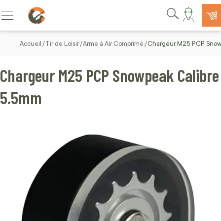
Allez au contenu
Basculer la navigation
Rechercher
Accueil
Tir de Loisir
Arme à Air Comprimé
Chargeur M25 PCP Snow
Chargeur M25 PCP Snowpeak Calibre
5.5mm