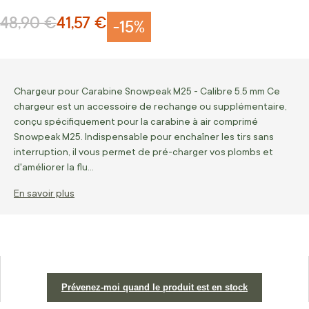
48,90 €
41,57 €
Prix normal
Prix Spécial
-15%
Chargeur pour Carabine Snowpeak M25 - Calibre 5.5 mm Ce
chargeur est un accessoire de rechange ou supplémentaire,
conçu spécifiquement pour la carabine à air comprimé
Snowpeak M25. Indispensable pour enchaîner les tirs sans
interruption, il vous permet de pré-charger vos plombs et
d'améliorer la flu…
En savoir plus
Prévenez-moi quand le produit est en stock