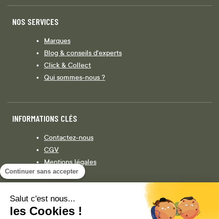
NOS SERVICES
Marques
Blog & conseils d'experts
Click & Collect
Qui sommes-nous ?
INFORMATIONS CLÉS
Contactez-nous
CGV
Mentions légales
Continuer sans accepter
Législation
Politique de confidentialité
Salut c'est nous...
les Cookies !