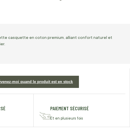
ette casquette en coton premium, alliant confort naturel et
er.
évenez-moi quand le produit est en stock
RSÉ
PAIEMENT SÉCURISÉ
Et en plusieurs fois