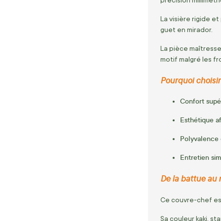
La visière rigide e
guet en mirador.
La pièce maîtress
motif malgré les f
Pourquoi choisir
Confort supé
Esthétique a
Polyvalence 
Entretien sim
De la battue au 
Ce couvre-chef est
Sa couleur kaki, s