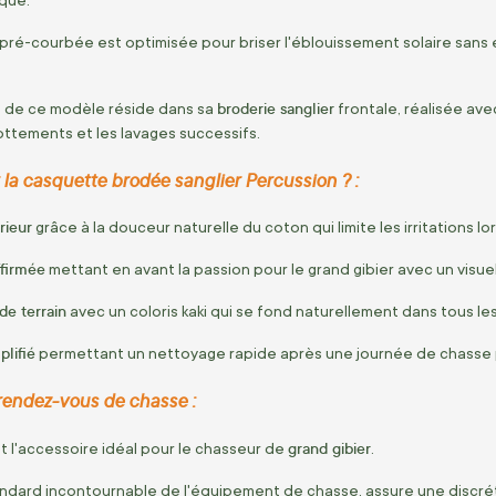
t pré-courbée est optimisée pour briser l'éblouissement solaire sans e
broderie sanglier
e de ce modèle réside dans sa
frontale, réalisée ave
rottements et les lavages successifs.
 la casquette brodée sanglier Percussion ? :
rieur
grâce à la douceur naturelle du coton qui limite les irritations lo
ffirmée
mettant en avant la passion pour le grand gibier avec un visue
de terrain
avec un coloris kaki qui se fond naturellement dans tous le
plifié
permettant un nettoyage rapide après une journée de chasse
rendez-vous de chasse :
grand gibier
 l'accessoire idéal pour le chasseur de
.
tandard incontournable de l'équipement de chasse, assure une discré