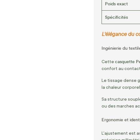
Poids exact
Spécificités
L'élégance du cot
Ingénierie du textil
casquette P
Cette
confort au contact
Le tissage dense g
la chaleur corporel
Sa structure souple
ou des marches act
Ergonomie et ident
L'ajustement est 
précision millimétr