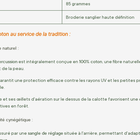
85 grammes
Broderie sanglier haute définition
on au service de la tradition :
e naturel :
ercussion
100% coton
est intégralement conçue en
, une fibre nature
 de la peau.
arantit une protection efficace contre les rayons UV et les petites 
le.
 et ses œillets d'aération sur le dessus de la calotte favorisent une 
ives en forêt.
ité cynégétique :
sangle de réglage
assuré par une
située à l'arrière, permettant d'ada
ique.