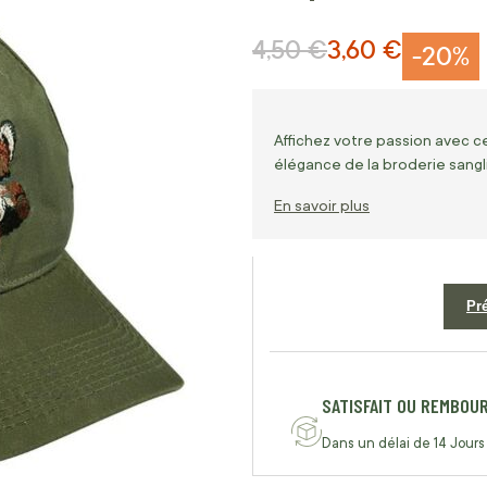
4,50 €
3,60 €
Prix normal
Prix Spécial
-20%
Affichez votre passion avec c
élégance de la broderie sangli
En savoir plus
Pr
SATISFAIT OU REMBOU
Dans un délai de 14 Jours