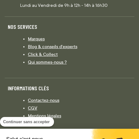
Lundi au Vendredi de 9h à 12h - 14h à 16h30
NOS SERVICES
Marques
Blog & conseils d'experts
Click & Collect
Qui sommes-nous ?
INFORMATIONS CLÉS
Contactez-nous
CGV
Mentions légales
Continuer sans accepter
Législation
Politique de confidentialité