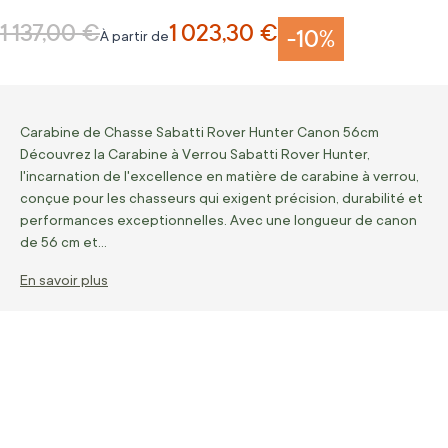
1 137,00 €
1 023,30 €
Prix normal
-10%
À partir de
Carabine de Chasse Sabatti Rover Hunter Canon 56cm
Découvrez la Carabine à Verrou Sabatti Rover Hunter,
l'incarnation de l'excellence en matière de carabine à verrou,
conçue pour les chasseurs qui exigent précision, durabilité et
performances exceptionnelles. Avec une longueur de canon
de 56 cm et…
En savoir plus