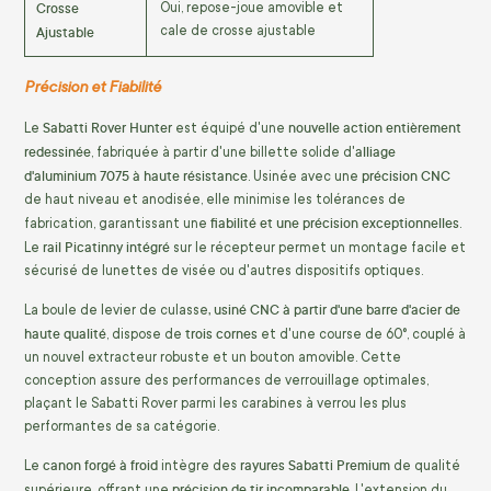
Crosse
Oui, repose-joue amovible et
Ajustable
cale de crosse ajustable
Précision et Fiabilité
Sabatti Rover Hunter
nouvelle action entièrement
Le
est équipé d'une
redessinée
alliage
, fabriquée à partir d'une billette solide d'
d'aluminium 7075 à haute résistance
précision CNC
. Usinée avec une
de haut niveau et anodisée, elle minimise les tolérances de
fiabilité et une précision exceptionnelles
fabrication, garantissant une
.
rail Picatinny intégré
Le
sur le récepteur permet un montage facile et
sécurisé de lunettes de visée ou d'autres dispositifs optiques.
, usiné CNC à partir d'une barre d'acier de
La boule de levier de culasse
haute qualité
trois cornes
, dispose de
et d'une course de 60°, couplé à
un nouvel extracteur robuste et un bouton amovible. Cette
conception assure des performances de verrouillage optimales,
plaçant le Sabatti Rover parmi les carabines à verrou les plus
performantes de sa catégorie.
canon forgé à froid
rayures Sabatti Premium
Le
intègre des
de qualité
précision de tir incomparable
supérieure, offrant une
. L'extension du