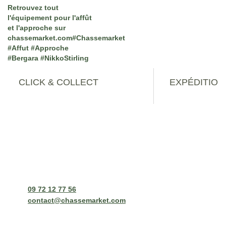
CLICK & COLLECT
EXPÉDITION
Disponible dans le Pas-de-Calais - 62
Consultez le déla
Contact
Chassemarket siège social
13 rue Arthur Lamendin
62460 Divion
09 72 12 77 56
contact@chassemarket.com
Lundi au Vendredi de 9h à 12h - 14h à 16h30