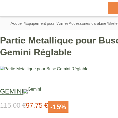
Allez au contenu
Basculer la navigation
Rechercher
Accueil
Equipement pour l'Arme
Accessoires carabine
Brete
Partie Metallique pour Bus
Gemini Réglable
GEMINI
115,00 €
97,75 €
Prix normal
Prix Spécial
-15%