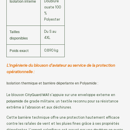
Isolation interne
Doublure
ouate 100
%
Polyester
Tailles
Du S au
disponibles
4XL
Poids exact
0,890 kg
L'ingénierie du blouson d'aviateur au service de la protection
opérationnelle :
Isolation thermique et barrière déperlante en Polyamide :
CityGuard MA1
Le blouson
s'appuie sur une enveloppe externe en
polyamide
de grade militaire, un textile reconnu pour sa résistance
extrême à l'abrasion et aux déchirures.
Cette barrière technique offre une protection hautement efficace
contre les rafales de vent et les pluies fines grâce à ses propriétés
doublure en ouate
déperlantes. L'apport calorifique est assuré par une