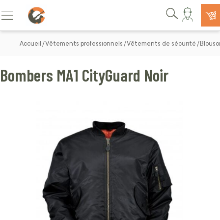
Allez au contenu
Basculer la navigation
Rechercher
Accueil
Vêtements professionnels
Vêtements de sécurité
Blouso
Bombers MA1 CityGuard Noir