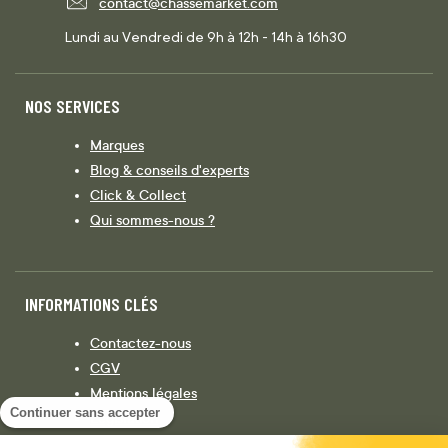
contact@chassemarket.com
Lundi au Vendredi de 9h à 12h - 14h à 16h30
NOS SERVICES
Marques
Blog & conseils d'experts
Click & Collect
Qui sommes-nous ?
INFORMATIONS CLÉS
Contactez-nous
CGV
Mentions légales
Continuer sans accepter
Législation
Politique de confidentialité