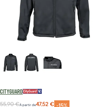
CITYGUARD
55,90 €
47,52 €
Prix normal
-15%
À partir de