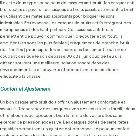
casques
anti
bruit
casques
anti-
Il existe deux types principaux de
-
: les
bruits
actifs
passifs
casques
bruits
passifs
et
. Les
de
atténuent le bruit
matériaux absorbants pour bloquer les sons
en utilisant des
indésirables
casques de bruits actifs
. En revanche, les
intègrent des
microphones
haut-parleurs.
casques anti-bruits
et des
Ces
permettent de pouvoir communiquer, d’écouter et surtout, ils
amplifient les sons les plus faibles ( craquement de branche, bruit
capter
des feuilles ) pour
les animaux plus facilement tout en se
coupant dès que le son dépasse 80 dBs ( un coup de feu ). Ils
meilleure isolation sonore
offrent souvent une
dans des
meilleure
environnements très bruyants et permettent une
efficacité
à la chasse.
Confort et Ajustement
casque anti-bruit
confortable
Un bon
doit offrir un ajustement
et
sécurisé
coussinets
d'oreille
doux
. Recherchez des casques avec des
rembourrés
et
qui épousent bien la forme de vos oreilles sans
casques
serre
têtes
exercer de pression excessive. Les
dotés de
-
réglables
confort
permettent un ajustement personnalisé pour un
tir
chasse
prolongé, même lors de longues sessions de
ou de
.