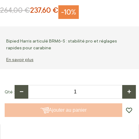
264,00 €
237,60 €
Prix normal
Prix Spécial
-10%
Bipied Harris articulé BRM6-S : stabilité pro et réglages
rapides pour carabine
En savoir plus
−
+
Qté
Ajouter au panier