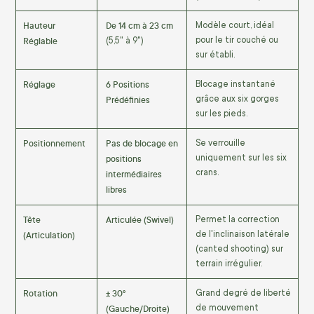
Hauteur
De 14 cm à 23 cm
Modèle court, idéal
Réglable
pour le tir couché ou
(5,5" à 9")
sur établi.
Réglage
6 Positions
Blocage instantané
Prédéfinies
grâce aux six gorges
sur les pieds.
Positionnement
Pas de blocage en
Se verrouille
positions
uniquement sur les six
crans.
intermédiaires
libres
Tête
Articulée (Swivel)
Permet la correction
(Articulation)
de l'inclinaison latérale
(canted shooting) sur
terrain irrégulier.
Rotation
± 30°
Grand degré de liberté
(Gauche/Droite)
de mouvement