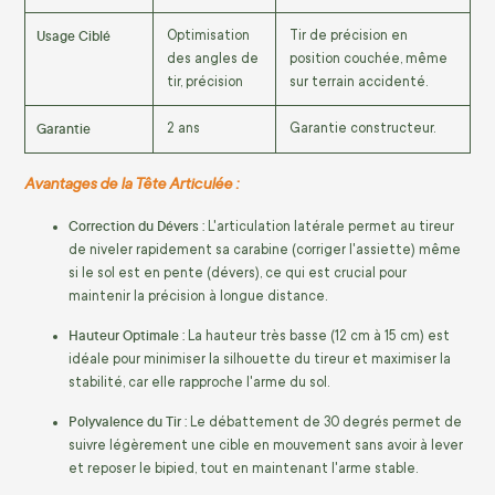
Usage Ciblé
Optimisation
Tir de précision en
des angles de
position couchée, même
tir, précision
sur terrain accidenté.
Garantie
2
ans
Garantie constructeur.
Avantages de la Tête Articulée :
Correction du Dévers :
L'articulation latérale permet au tireur
de niveler rapidement sa carabine (corriger l'assiette) même
si le sol est en pente (dévers), ce qui est crucial pour
maintenir la précision à longue distance.
Hauteur Optimale :
La hauteur très basse (
12
cm
à
15
cm
) est
idéale pour minimiser la silhouette du tireur et maximiser la
stabilité, car elle rapproche l'arme du sol.
Polyvalence du Tir :
Le débattement de
30
degrés permet de
suivre légèrement une cible en mouvement sans avoir à lever
et reposer le bipied, tout en maintenant l'arme stable.