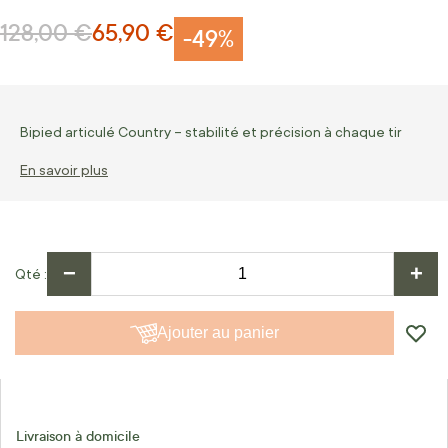
128,00 €
65,90 €
Prix normal
Prix Spécial
-49%
Bipied articulé Country – stabilité et précision à chaque tir
En savoir plus
−
+
Qté
Ajouter au panier
Livraison à domicile