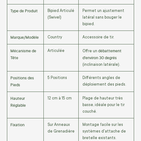
Type de Produit
Bipied Articulé
Permet un ajustement
(Swivel)
latéral sans bouger le
bipied.
Marque/Modèle
Country
Accessoire de tir.
Mécanisme de
débattement
Articulée
Offre un
Tête
d'environ
30
degrés
(inclinaison latérale).
Positions des
5 Positions
Différents angles de
Pieds
déploiement des pieds.
Hauteur
12
cm
à
15
cm
Plage de hauteur très
Réglable
basse, idéale pour le tir
couché.
Fixation
Sur Anneaux
Montage facile sur les
de Grenadière
systèmes d'attache de
bretelle existants.