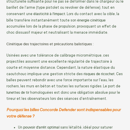
structurelle suffisante pour ne pas se déformer dans le chargeur ou le
barillet de l'arme (type pistolet ou revolver de défense), tout en
élasticité à l'impact
conservant une
. Lors du contact avec la cible, la
énergie cinétique
bille transfère instantanément toute son
accumulée lors de la phase de propulsion, provoquant un effet de
choc dissuasif majeur et neutralisant la menace immédiate.
Cinétique des trajectoires et précautions balistiques :
Usinées avec une tolérance de calibrage micrométrique, ces
projectiles assurent une excellente régularité de trajectoire à
courte et moyenne distance. Cependant, la nature élastique du
risques de ricochet
caoutchouc implique une gestion stricte des
. Ces
balles peuvent rebondir avec une force importante sur l'eau, les
rochers, les murs en béton et toutes les surfaces rigides. Le port de
lunettes de tir
homologuées est donc une obligation absolue pour le
tireur et les observateurs lors des séances d'entraînement.
Pourquoi les billes Concorde Defender sont indispensables pour
votre défense ?
pouvoir d'arrêt optimal
Un
sans létalité, idéal pour saturer