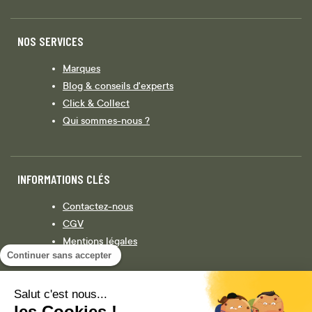
NOS SERVICES
Marques
Blog & conseils d'experts
Click & Collect
Qui sommes-nous ?
INFORMATIONS CLÉS
Contactez-nous
CGV
Mentions légales
Continuer sans accepter
Législation
Politique de confidentialité
Salut c'est nous...
les Cookies !