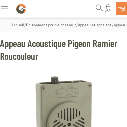
Allez au contenu
Basculer la navigation
Rechercher
Accueil
Équipement pour le chasseur
Appeau et appelant
Appeau
Appeau Acoustique Pigeon Ramier
Roucouleur