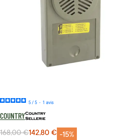
5
/
5
-
1
avis
COUNTRY
168,00 €
142,80 €
Prix normal
Prix Spécial
-15%