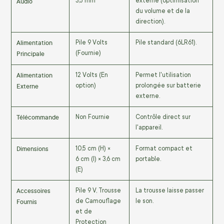
Audio
3
,
5
mm
externe (optimisation
du volume et de la
direction).
Alimentation
Pile
9
Volts
Pile standard (
6
LR
61
).
Principale
(Fournie)
Alimentation
12
Volts
(En
Permet l'utilisation
Externe
option)
prolongée sur batterie
externe.
Télécommande
Non Fournie
Contrôle direct sur
l'appareil.
Dimensions
10
,
5
cm
(H)
×
Format compact et
6
cm
(l)
×
3
,
6
cm
portable.
(E)
Accessoires
Pile
9
V
, Trousse
La trousse laisse passer
Fournis
de Camouflage
le son.
et de
Protection