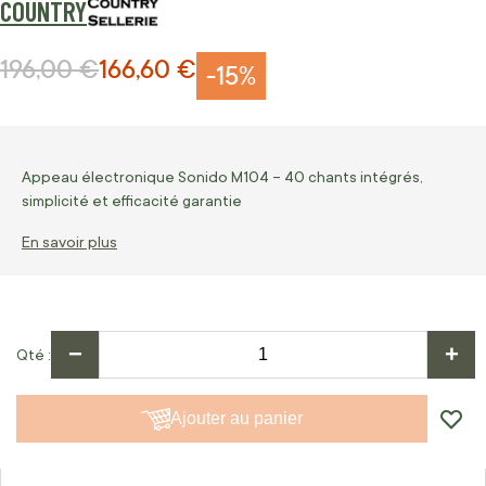
COUNTRY
196,00 €
166,60 €
Prix normal
Prix Spécial
-15%
Appeau électronique Sonido M104 – 40 chants intégrés,
simplicité et efficacité garantie
En savoir plus
−
+
Qté
Ajouter au panier