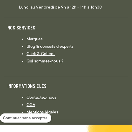
Lundi au Vendredi de 9h à 12h - 14h à 16h30
NOS SERVICES
Marques
Blog & conseils d'experts
Click & Collect
Qui sommes-nous ?
INFORMATIONS CLÉS
Contactez-nous
CGV
Mentions légales
Continuer sans accepter
Législation
Politique de confidentialité