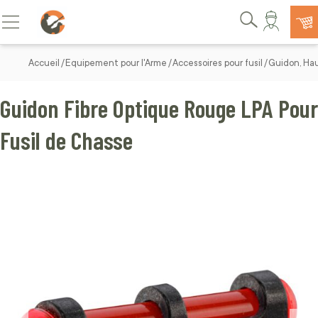
Allez au contenu
Basculer la navigation
Rechercher
Accueil
Equipement pour l'Arme
Accessoires pour fusil
Guidon, Hau
Guidon Fibre Optique Rouge LPA Pour
Fusil de Chasse