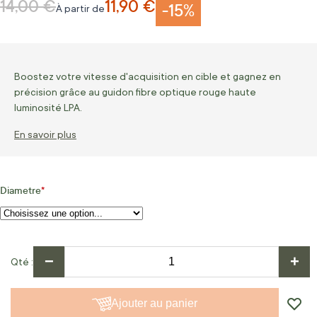
14,00 €
11,90 €
Prix normal
-15%
À partir de
Boostez votre vitesse d'acquisition en cible et gagnez en
précision grâce au guidon fibre optique rouge haute
luminosité LPA.
En savoir plus
Diametre
−
+
Qté
Ajouter au panier