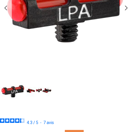
4.3
/
5
-
7
avis