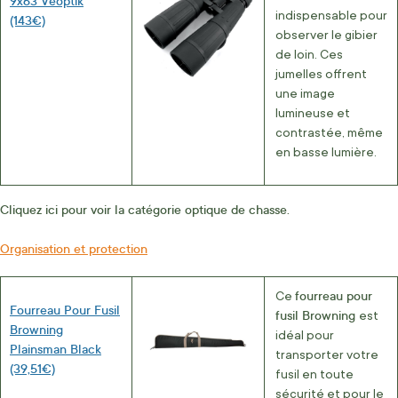
9x63 Veoptik
indispensable pour
(143€)
observer le gibier
de loin. Ces
jumelles offrent
une image
lumineuse et
contrastée, même
en basse lumière.
Cliquez ici pour voir la catégorie optique de chasse.
Organisation et protection
fourreau pour
Ce
Fourreau Pour Fusil
fusil Browning
est
Browning
idéal pour
Plainsman Black
transporter votre
(39,51€)
fusil en toute
sécurité et pour le