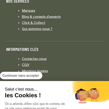
NOS SERVICES
Marques
Blog & conseils d'experts
Click & Collect
Qui sommes-nous ?
INFORMATIONS CLÉS
Contactez-nous
CGV
Mentions légales
Continuer sans accepter
Législation
Politique de confidentialité
Salut c'est nous...
les Cookies !
Facebook
Instagram
On a attendu d'être sûrs que le contenu de
ce site vous intéresse avant de vous