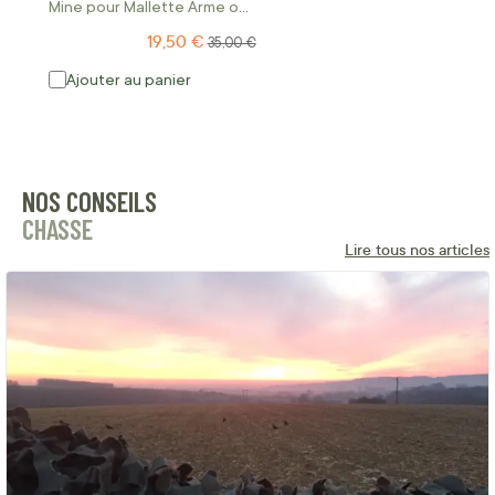
Mine pour Mallette Arme ou
Coffre 20L
19,50 €
Prix Spécial
Prix normal
35,00 €
Ajouter au panier
NOS CONSEILS
CHASSE
Lire tous nos articles