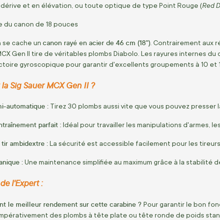
Red D
 dérive et en élévation, ou toute optique de type Point Rouge (
ue du canon de 18 pouces
canon rayé en acier de 46 cm (18")
n se cache un
. Contrairement aux ré
 MCX Gen II tire de véritables plombs Diabolo. Les rayures internes d
jectoire gyroscopique pour garantir d'excellents groupements à 10 et 
 la Sig Sauer MCX Gen II ?
i-automatique :
Tirez 30 plombs aussi vite que vous pouvez presser 
traînement parfait :
Idéal pour travailler les manipulations d'armes, le
tir ambidextre :
La sécurité est accessible facilement pour les tireur
anique :
Une maintenance simplifiée au maximum grâce à la stabilité de 
e l'Expert :
nt le meilleur rendement sur cette carabine ?
Pour garantir le bon fo
 impérativement des plombs à tête plate ou tête ronde de poids sta