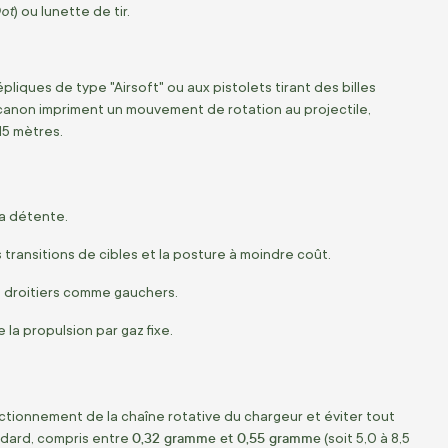
ot
) ou lunette de tir.
pliques de type "Airsoft" ou aux pistolets tirant des billes
u canon impriment un mouvement de rotation au projectile,
15 mètres.
la détente.
s transitions de cibles et la posture à moindre coût.
s droitiers comme gauchers.
la propulsion par gaz fixe.
nctionnement de la chaîne rotative du chargeur et éviter tout
0,32 gramme et 0,55 gramme
ndard, compris entre
(soit 5,0 à 8,5