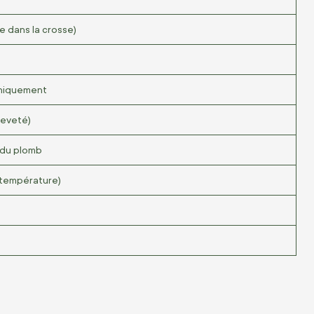
e dans la crosse)
uniquement
reveté)
 du plomb
a température)