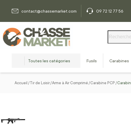
Allez au contenu
contact@chassemarket.com
09 72 12 77 56
Rechercher
Toutes les catégories
Fusils
Carabines
Accueil
Tir de Loisir
Arme à Air Comprimé
Carabine PCP
Carabin