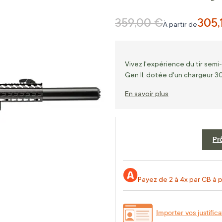
359,00 €
305,
Prix normal
À partir de
Vivez l'expérience du tir se
Gen II, dotée d'un chargeur 3
En savoir plus
Pr
Payez de 2 à 4x par CB à p
Importer vos justifica