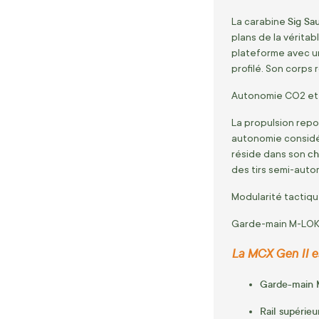
Sig Sa
La carabine
plans de la véritab
plateforme avec un
profilé. Son corps
Autonomie CO2 et 
La propulsion rep
autonomie considéra
ch
réside dans son
des tirs semi-autom
Modularité tactiqu
Garde-main M-LOK e
La MCX Gen II es
Garde-main 
Rail supérieu