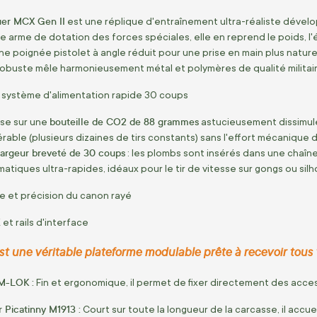
uer MCX Gen II
est une réplique d'entraînement ultra-réaliste dévelop
le arme de dotation des forces spéciales, elle en reprend le poids, l'é
e poignée pistolet à angle réduit pour une prise en main plus nature
 robuste mêle harmonieusement métal et polymères de qualité militair
système d'alimentation rapide 30 coups
bouteille de
CO2
de 88 grammes
ose sur une
astucieusement dissimulée
ble (plusieurs dizaines de tirs constants) sans l'effort mécanique d'
argeur breveté de 30 coups
: les plombs sont insérés dans une chaîne
atiques ultra-rapides, idéaux pour le tir de vitesse sur gongs ou sil
e et précision du canon rayé
t rails d'interface
t une véritable plateforme modulable prête à recevoir tous 
M-LOK :
Fin et ergonomique, il permet de fixer directement des access
r Picatinny M1913 :
Court sur toute la longueur de la carcasse, il accuei