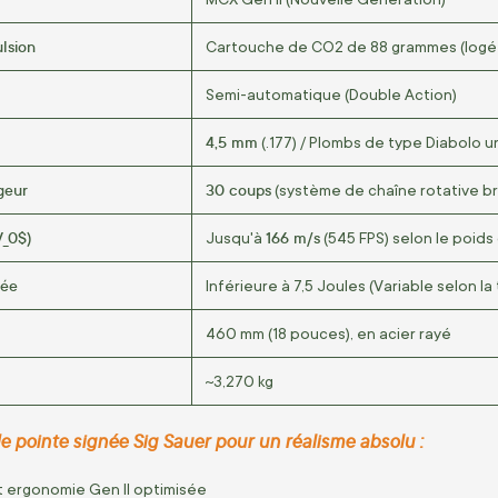
lsion
Cartouche de
CO2
de 88 grammes (logé
Semi-automatique (Double Action)
4,5 mm
(.177) / Plombs de type Diabolo 
geur
30 coups
(système de chaîne rotative b
V_0$
)
166 m/s
Jusqu'à
(545 FPS) selon le poids
pée
Inférieure à 7,5 Joules (Variable selon l
460 mm (18 pouces), en acier rayé
~3,270 kg
e pointe signée Sig Sauer pour un réalisme absolu :
 ergonomie Gen II optimisée