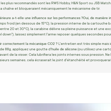
bs les plus recommandés sont les RWS Hobby, H&N Sport ou JSB Match
la chaîne et bloqueraient mécaniquement le mécanisme de tir.
rieure a-t-elle une influence sur les performances ?
Oui, de manière i
ps froid (en dessous de 15°C), la pression interne de la cartouche bai
 (entre 20 et 30°C), la carabine délivre sa pleine puissance et une exce
ool down"), laissez simplement l'arme reposer quelques secondes pour s
r correctement la mécanique
CO2
?
L'entretien est très simple mais
huile de silicone
de 88g, appliquez une goutte d'
(ou utilisez une cart
avant de la visser. Cela lubrifiera les joints internes sous pression. 
sieurs semaines, cela écraserait le joint d'étanchéité et provoquerai