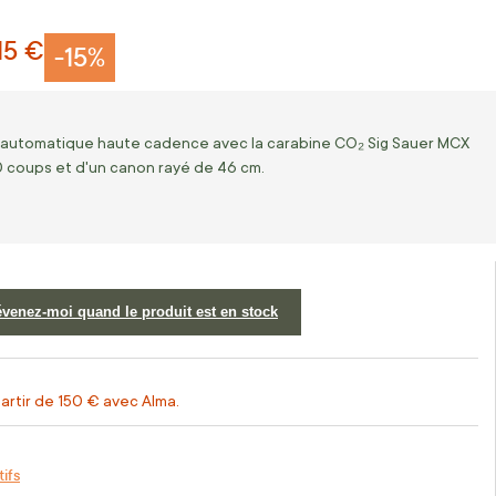
15 €
-15%
mi-automatique haute cadence avec la carabine CO₂ Sig Sauer MCX
0 coups et d'un canon rayé de 46 cm.
évenez-moi quand le produit est en stock
artir de 150 € avec Alma.
tifs