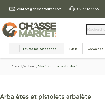
Allez au contenu
contact@chassemarket.com
09 72 12 77 56
Rechercher
Toutes les catégories
Fusils
Carabines
Accueil
Archerie
Arbalètes et pistolets arbalète
Arbalètes et pistolets arbalète