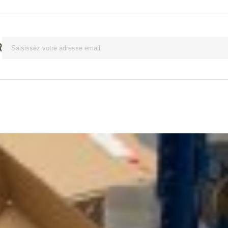
Lettre
R
d’information