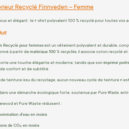
térieur Recyclé Finnveden – Femme
ux et élégant : le t-shirt polyvalent 100 % recyclé pour toutes vos a
uit
en Recyclé pour femmes
est un vêtement polyvalent et durable, conç
matériaux 100 % recyclés
onné à partir de
, il associe coton recyclé e
imprimé poitr
orte une touche élégante et moderne, tandis que son
de confort et de subtilité.
e teinture issu du recyclage, aucun nouveau cycle de teinture n’e
Pure Waste
it dans une démarche écologique forte, soutenue par
, ent
inewood et Pure Waste réduisent :
sommation d’eau en moins
ions de CO₂ en moins