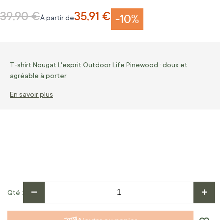
39,90 €
35,91 €
Prix normal
-10%
À partir de
T-shirt Nougat L'esprit Outdoor Life Pinewood : doux et
agréable à porter
En savoir plus
−
+
Qté